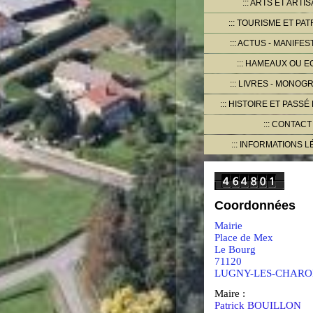
ARTS ET ARTIS
TOURISME ET PAT
ACTUS - MANIFES
HAMEAUX OU E
LIVRES - MONOG
HISTOIRE ET PASSÉ
CONTACT
INFORMATIONS L
Coordonnées
Mairie
Place de Mex
Le Bourg
71120
LUGNY-LES-CHARO
Maire :
Patrick BOUILLON