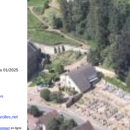
is 01/2025
es
rolles.net
contact
en ligne.