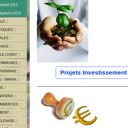
tratif 2014
dgetaire 2014
ALE
ATIQUES
PALES
NALE
LE LUGNY
COMMUNES
RIONNAIS
Projets Investissement
 - SMAAA
RE
IATIONS
OMMERCES
BITAT
ELEVAGE