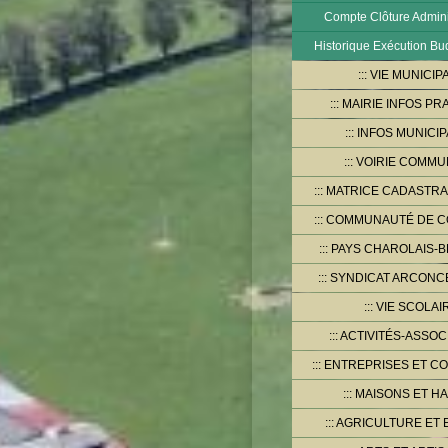
Compte Clôture Adminis
Historique Exécution Bu
VIE MUNICIP
MAIRIE INFOS PR
INFOS MUNICI
VOIRIE COMMU
MATRICE CADASTRA
COMMUNAUTÉ DE 
PAYS CHAROLAIS-B
SYNDICAT ARCONCE
VIE SCOLAI
ACTIVITÉS-ASSOC
ENTREPRISES ET C
MAISONS ET HA
AGRICULTURE ET 