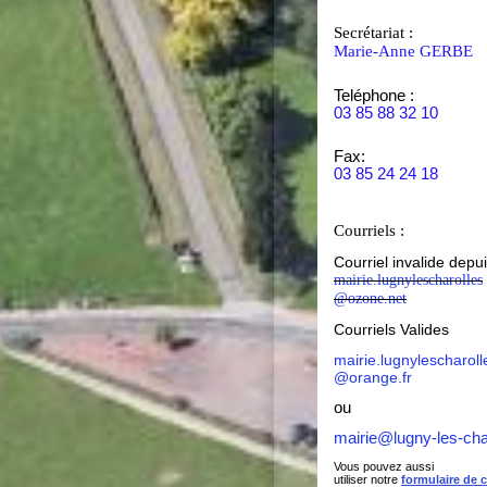
Secrétariat :
Marie-Anne GERBE
Teléphone :
03 85 88 32 10
Fax:
03 85 24 24 18
Courriels :
Courriel invalide depu
mairie.lugnylescharolles
@ozone.net
Courriels Valides
mairie.lugnylescharoll
@orange.fr
ou
mairie@lugny-les-cha
Vous pouvez aussi
utiliser notre
formulaire de 