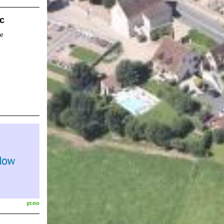
ic
ie
yr.no