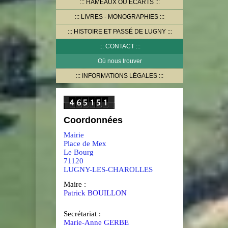
HAMEAUX OU ECARTS
LIVRES - MONOGRAPHIES
HISTOIRE ET PASSÉ DE LUGNY
CONTACT
Où nous trouver
INFORMATIONS LÉGALES
Coordonnées
Mairie
Place de Mex
Le Bourg
71120
LUGNY-LES-CHAROLLES
Maire :
Patrick BOUILLON
Secrétariat :
Marie-Anne GERBE