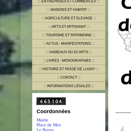
ENTREPRISES ET COMMERCES
MAISONS ET HABITAT
AGRICULTURE ET ELEVAGE
ARTS ET ARTISANAT
TOURISME ET PATRIMOINE
ACTUS - MANIFESTATIONS
HAMEAUX OU ECARTS
LIVRES - MONOGRAPHIES
HISTOIRE ET PASSÉ DE LUGNY
CONTACT
INFORMATIONS LÉGALES
Coordonnées
Mairie
Place de Mex
Le Bourg