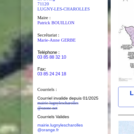
71120
LUGNY-LES-CHAROLLES
Maire :
Patrick BOUILLON
Secrétariat :
Marie-Anne GERBE
Teléphone :
03 85 88 32 10
Fax:
03 85 24 24 18
Courriels :
L
Courriel invalide depuis 01/2025
mairie.lugnylescharolles
@ozone.net
Courriels Valides
mairie.lugnylescharolles
@orange.fr