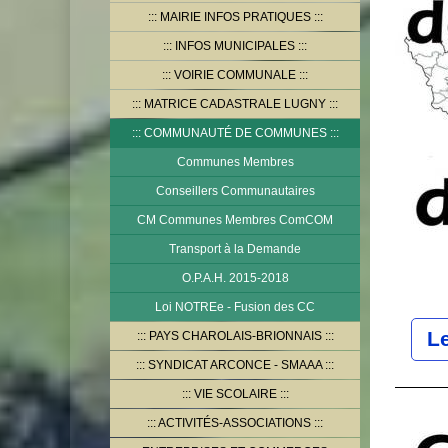
MAIRIE INFOS PRATIQUES
INFOS MUNICIPALES
VOIRIE COMMUNALE
MATRICE CADASTRALE LUGNY
COMMUNAUTÉ DE COMMUNES
Communes Membres
Conseillers Communautaires
CM Communes Membres ComCOM
Transport à la Demande
O.P.A.H. 2015-2018
Loi NOTREe - Fusion des CC
L
PAYS CHAROLAIS-BRIONNAIS
SYNDICAT ARCONCE - SMAAA
VIE SCOLAIRE
ACTIVITÉS-ASSOCIATIONS