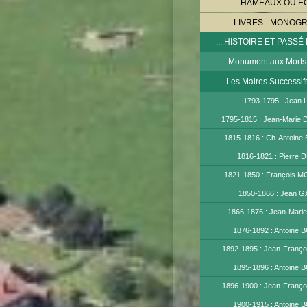
HAMEAUX OU E
LIVRES - MONOG
HISTOIRE ET PASSÉ
Monument aux Morts
Les Maires Successif
1793-1795 : Jean
1795-1815 : Jean-Mari
1815-1816 : Ch-Antoi
1816-1821 : Pierr
1821-1850 : François
1850-1866 : Jean 
1866-1876 : Jean-Mar
1876-1892 : Antoine
1892-1895 : Jean-Franç
1895-1896 : Antoine
1896-1900 : Jean-Franç
1900-1915 : Antoine