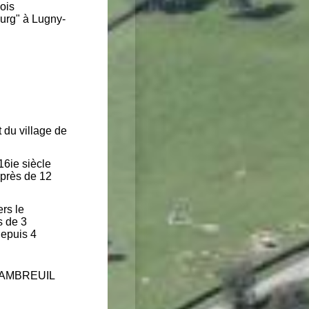
ois
rg" à Lugny-
du village de
6ie siècle
 près de 12
ers le
s de 3
depuis 4
CHAMBREUIL