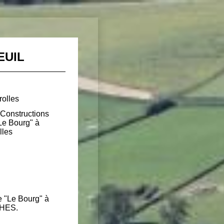
EUIL
rolles
 Constructions
Le Bourg" à
lles
 "Le Bourg" à
CHES.