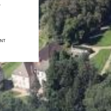
D
ONT