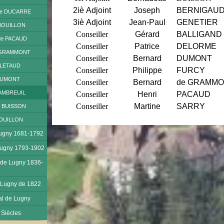
2iè Adjoint
Joseph
BERNIGAU
ste DUCARRE
3iè Adjoint
Jean-Paul
GENETIER
 BOUILLON
Conseiller
Gérard
BALLIGAND
ude PACAUD
Conseiller
Patrice
DELORME
de GRAMMONT
Conseiller
Bernard
DUMONT
t LETAUD
Conseiller
Philippe
FURCY
e DUMONT
Conseiller
Bernard
de GRAMM
CHAMBREUIL
Conseiller
Henri
PACAUD
Conseiller
Martine
SARRY
te BUISSON
 BOUILLON
Lugny 1681-1792
 Lugny 1793-1902
de Lugny 1836-
 Lugny de 1822
l de Lugny
 Siècles