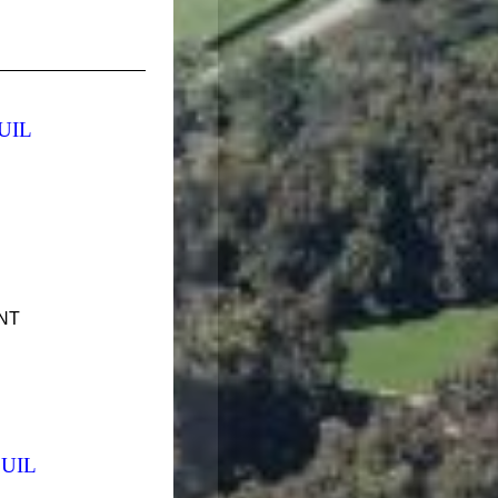
UIL
NT
UIL