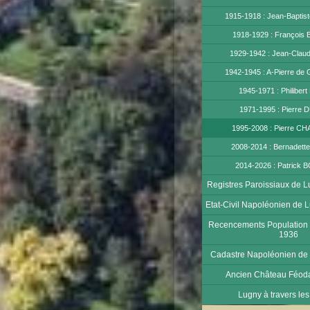
1915-1918 : Jean-Bapti
1918-1929 : François
1929-1942 : Jean-Cla
1942-1945 : A-Pierre 
1945-1971 : Philiber
1971-1995 : Pierr
1995-2008 : Pierre 
2008-2014 : Bernadet
2014-2026 : Patrick
Registres Paroissiaux de 
Etat-Civil Napoléonien de
Recencements Population 
1936
Cadastre Napoléonien de
Ancien Château Féoda
Lugny à travers les