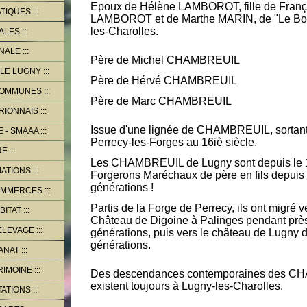
Epoux de Hélène LAMBOROT, fille de Franç
ATIQUES
LAMBOROT et de Marthe MARIN, de "Le Bou
les-Charolles.
PALES
NALE
Père de Michel CHAMBREUIL
LE LUGNY
Père de Hérvé CHAMBREUIL
COMMUNES
Père de Marc CHAMBREUIL
RIONNAIS
Issue d'une lignée de CHAMBREUIL, sortant 
 - SMAAA
Perrecy-les-Forges au 16iè siècle.
RE
Les CHAMBREUIL de Lugny sont depuis le 1
IATIONS
Forgerons Maréchaux de père en fils depuis
générations !
OMMERCES
Partis de la Forge de Perrecy, ils ont migré v
BITAT
Château de Digoine à Palinges pendant prè
ELEVAGE
générations, puis vers le château de Lugny 
générations.
ANAT
RIMOINE
Des descendances contemporaines des 
existent toujours à Lugny-les-Charolles.
TATIONS