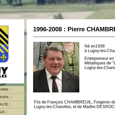
1996-2008 : Pierre CHAMBR
Né en1936
à Lugny-les-Cha
Entrepreneur en
Métalliques de "
Lugny-les-Charo
AIRIE
MMUNAL
Fils de François CHAMBREUIL, Forgeron de
ALITÉ
Lugny-les-Charolles, et de Marthe DESRO
ALE