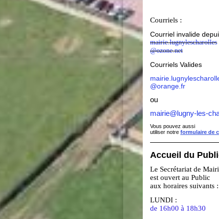
Courriels :
Courriel invalide depu
mairie.lugnylescharolles
@ozone.net
Courriels Valides
mairie.lugnylescharoll
@orange.fr
ou
mairie@lugny-les-cha
Vous pouvez aussi
utiliser notre
formulaire de 
Accueil du Publ
Le Secrétariat de Mair
est ouvert au Public
aux horaires suivants :
LUNDI :
de 16h00 à 18h30