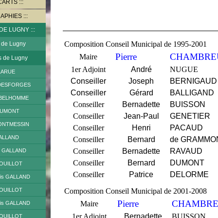
CARTS
RAPHIES
 DE LUGNY
Composition Conseil Municipal de 1995-2001
 de Lugny
Pierre
CHAMBRE
Maire
s de Lugny
1er Adjoint
André
NUGUE
 LARUE
Conseiller
Joseph
BERNIGAUD
e DESFORGES
Conseiller
Gérard
BALLIGAND
ne BELHOMME
Conseiller
Bernadette
BUISSON
e DUMONT
Conseiller
Jean-Paul
GENETIER
 MONTMESSIN
Conseiller
Henri
PACAUD
GALLAND
Conseiller
Bernard
de GRAMMO
Conseiller
Bernadette
RAVAUD
ie GALLAND
Conseiller
Bernard
DUMONT
 BOUILLOT
Conseiller
Patrice
DELORME
ois GALLAND
 BOUILLOT
Composition Conseil Municipal de 2001-2008
Pierre
CHAMBRE
Maire
ois GALLAND
1er Adjoint
Bernadette
BUISSON
 BOUILLOT