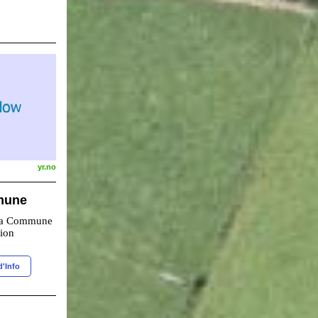
yr.no
mune
 la Commune
tion
d'Info