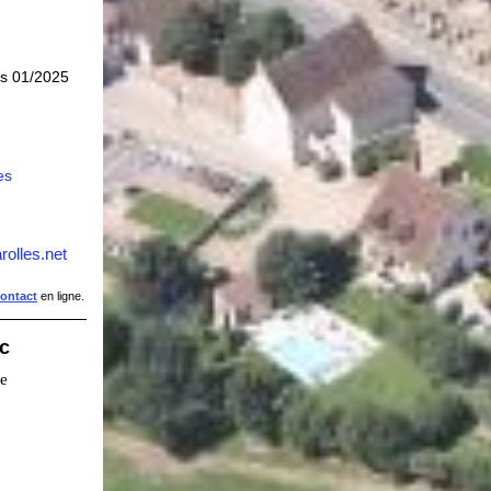
is 01/2025
es
rolles.net
contact
en ligne.
ic
ie