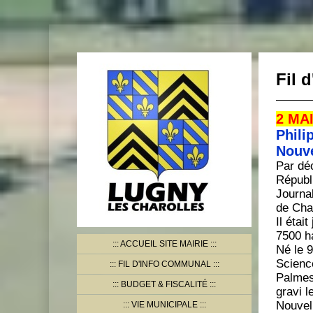
Fil d
2 MAI
Phil
Nouve
Par déc
Républi
Journal
de Cha
Il étai
7500 h
ACCUEIL SITE MAIRIE
Né le 9
Science
FIL D'INFO COMMUNAL
Palmes 
BUDGET & FISCALITÉ
gravi l
Nouvell
VIE MUNICIPALE