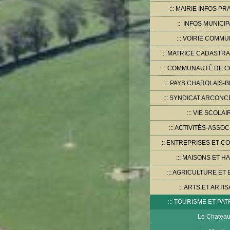
MAIRIE INFOS PR
INFOS MUNICI
VOIRIE COMMU
MATRICE CADASTRA
COMMUNAUTÉ DE 
PAYS CHAROLAIS-B
SYNDICAT ARCONCE
VIE SCOLAI
ACTIVITÉS-ASSOC
ENTREPRISES ET C
MAISONS ET HA
AGRICULTURE ET 
ARTS ET ARTIS
TOURISME ET PAT
Le Chatea