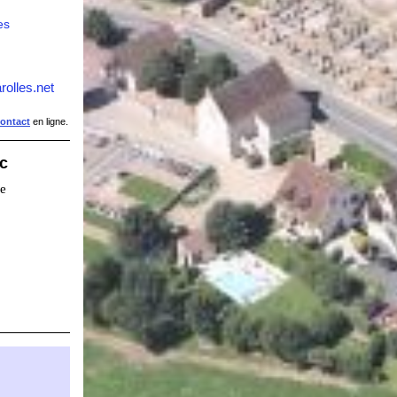
es
rolles.net
contact
en ligne.
ic
ie