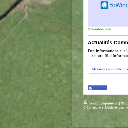
YoWindow.com
Actualités Com
Des Informations sur
sur notre fil d'Informa
Messages sur notre Fil 
Partager
Version imprimable
|
Plan
© Commune et Mairie de Lugny-