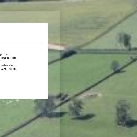
ge est
onstruction
 indulgence
LON - Maire