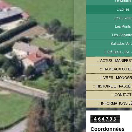
Le Moulin
L'Eglise
Les Lavoir
Les Ponts
Les Calvair
Ballades Ver
L'Eté Bleu - JSL 
ACTUS - MANIFES
HAMEAUX OU E
LIVRES - MONOG
HISTOIRE ET PASSÉ
CONTACT
INFORMATIONS L
Coordonnées