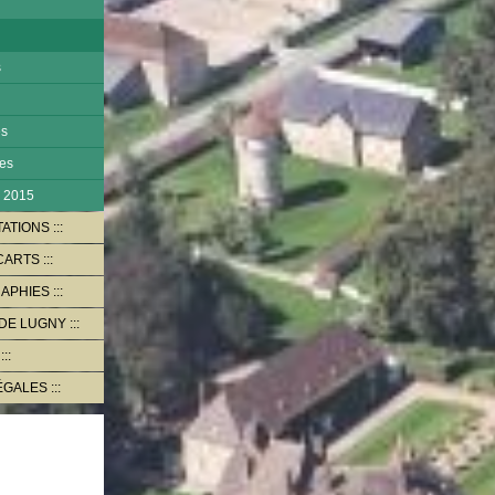
s
es
tes
- 2015
TATIONS
CARTS
RAPHIES
 DE LUGNY
ÉGALES