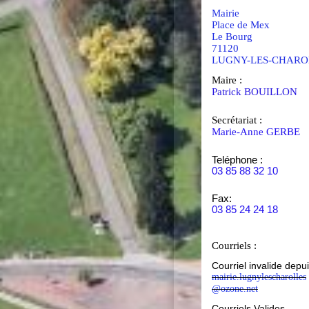
Mairie
Place de Mex
Le Bourg
71120
LUGNY-LES-CHARO
Maire :
Patrick BOUILLON
Secrétariat :
Marie-Anne GERBE
Teléphone :
03 85 88 32 10
Fax:
03 85 24 24 18
Courriels :
Courriel invalide depu
mairie.lugnylescharolles
@ozone.net
Courriels Valides