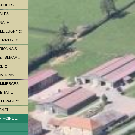
ATIQUES
PALES
NALE
LE LUGNY
COMMUNES
RIONNAIS
 - SMAAA
RE
IATIONS
OMMERCES
BITAT
ELEVAGE
ANAT
RIMOINE
u