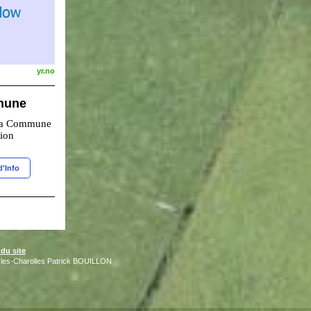
yr.no
mune
 la Commune
tion
d'Info
 du site
les-Charolles Patrick BOUILLON