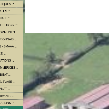
ATIQUES
PALES
NALE
LE LUGNY
COMMUNES
RIONNAIS
 - SMAAA
RE
IATIONS
OMMERCES
BITAT
ELEVAGE
ANAT
RIMOINE
TATIONS