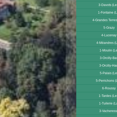
3-Davots (Le
1-Fontaine (L
4-Grandes Terres
5-Grazy
4-Lucenay
4-Méandres (L
1-Moulin (Le
3-Orcilly-Ba
3-Orcilly-Ha
5-Palais (Le
5-Perrichons (
6-Roussy
1-Tardes (Le
1-Tuilerie (L
3-Vacheres