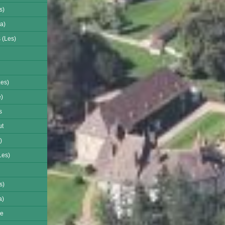
s)
a)
 (Les)
es)
)
s
ut
)
Les)
s)
a)
se