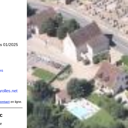
is 01/2025
es
rolles.net
contact
en ligne.
ic
ie