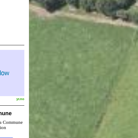
yr.no
mune
 la Commune
tion