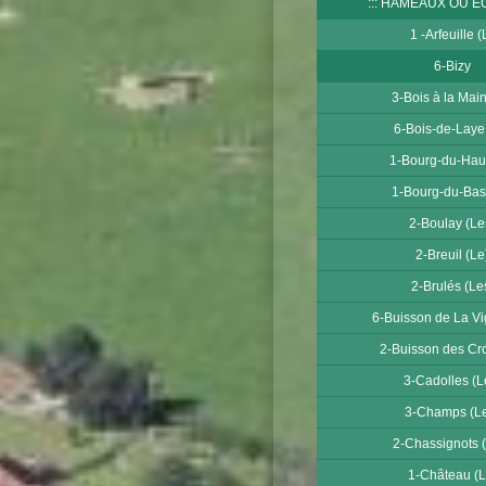
HAMEAUX OU E
1 -Arfeuille (L
6-Bizy
3-Bois à la Main
6-Bois-de-Laye
1-Bourg-du-Haut
1-Bourg-du-Bas
2-Boulay (Le
2-Breuil (Le
2-Brulés (Le
6-Buisson de La Vi
2-Buisson des Cro
3-Cadolles (L
3-Champs (L
2-Chassignots 
1-Château (L