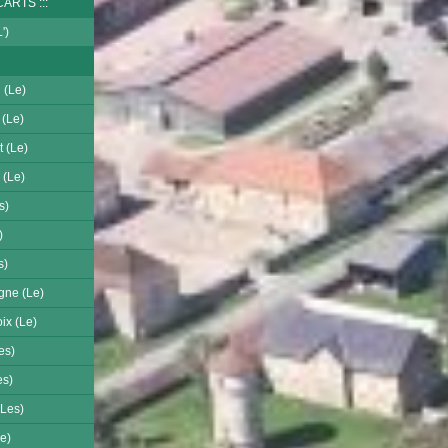
CARTS
')
 (Le)
 (Le)
 (Le)
 (Le)
s)
)
s)
gne (Le)
ix (Le)
es)
es)
(Les)
e)