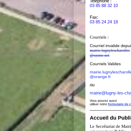
Teléphone :
03 85 88 32 10
Fax:
03 85 24 24 18
Courriels :
Courriel invalide depu
mairie.lugnylescharolles
@ozone.net
Courriels Valides
mairie.lugnylescharoll
@orange.fr
ou
mairie@lugny-les-cha
Vous pouvez aussi
utiliser notre
formulaire de 
Accueil du Publ
Le Secrétariat de Mair