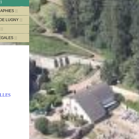
e)
RAPHIES
 DE LUGNY
ÉGALES
LLES