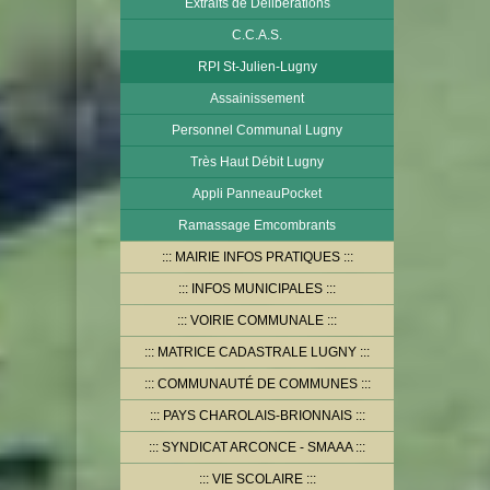
Extraits de Délibérations
C.C.A.S.
RPI St-Julien-Lugny
Assainissement
Personnel Communal Lugny
Très Haut Débit Lugny
Appli PanneauPocket
Ramassage Emcombrants
MAIRIE INFOS PRATIQUES
INFOS MUNICIPALES
VOIRIE COMMUNALE
MATRICE CADASTRALE LUGNY
COMMUNAUTÉ DE COMMUNES
PAYS CHAROLAIS-BRIONNAIS
SYNDICAT ARCONCE - SMAAA
VIE SCOLAIRE