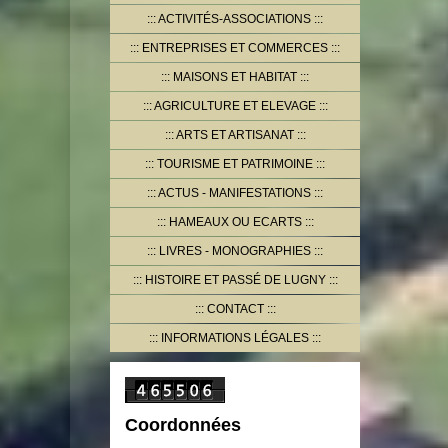
ACTIVITÉS-ASSOCIATIONS
ENTREPRISES ET COMMERCES
MAISONS ET HABITAT
AGRICULTURE ET ELEVAGE
ARTS ET ARTISANAT
TOURISME ET PATRIMOINE
ACTUS - MANIFESTATIONS
HAMEAUX OU ECARTS
LIVRES - MONOGRAPHIES
HISTOIRE ET PASSÉ DE LUGNY
CONTACT
INFORMATIONS LÉGALES
Coordonnées