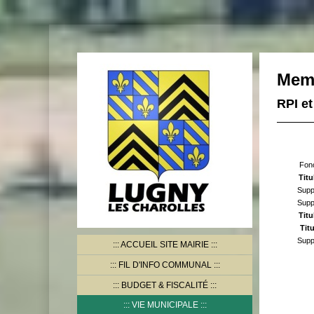
Memb
RPI et
Fonc
Titu
Supp
Supp
Titu
Titu
Supp
ACCUEIL SITE MAIRIE
FIL D'INFO COMMUNAL
BUDGET & FISCALITÉ
VIE MUNICIPALE