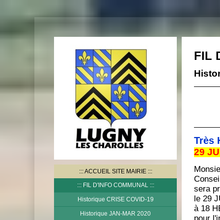
FIL
Histo
Très 
29 JU
Monsie
ACCUEIL SITE MAIRIE
Consei
FIL D'INFO COMMUNAL
sera 
le 29 
Historique CRISE COVID-19
à 18 
Historique JAN-MAR 2020
pour l'