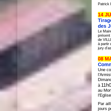
Patrick 
14 JU
Tirag
des J
Le Maire
présent
de VILL
à parti
jury d'a
08 MA
Comm
Une co
l'Armis
Dimanc
11h
à
au Mon
l'Eglise
Par ail
jours 