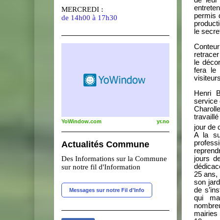
entreten
MERCREDI :
permis 
de 14h00 à 17h30
product
le secr
Conteur
retracer
le déco
fera le
visiteur
Henri B
service
Charoll
travail
YoWindow.com
yr.no
jour de 
A la su
profess
Actualités Commune
reprend
jours d
Des Informations sur la Commune
dédicac
sur notre fil d'Information
25 ans, 
son jar
de s’in
Messages sur notre Fil d'Info
qui ma
nombreu
mairies 