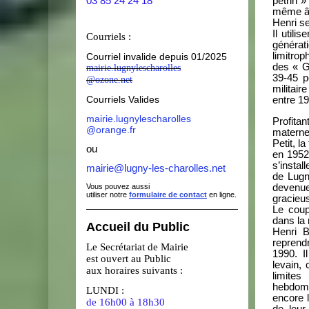
pétrin 
03 85 24 24 18
même âg
Henri s
Il util
Courriels :
générat
limitrop
Courriel invalide depuis 01/2025
des « Gà
mairie.lugnylescharolles
39-45 p
@ozone.net
militair
Courriels Valides
entre 19
mairie.lugnylescharolles
Profita
@orange.fr
materne
Petit, l
ou
en 1952 
s’instal
mairie@lugny-les-charolles.net
de Lugn
devenue
Vous pouvez aussi
utiliser notre
formulaire de contact
en ligne.
gracieus
Le coup
dans la 
Accueil du Public
Henri B
reprend
Le Secrétariat de Mairie
1990. I
est ouvert au Public
levain, 
aux horaires suivants :
limite
hebdom
LUNDI :
encore l
de 16h00 à 18h30
de leur