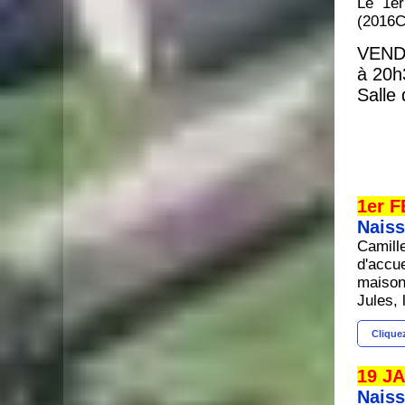
Le 1er
(2016C
VEND
à 20h
Salle
1er 
Naiss
Camill
d'accue
maison
Jules, 
Cliquez
19 J
Nais