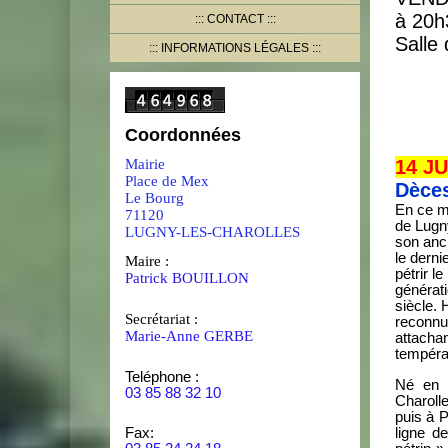
à 20h
CONTACT
Salle
INFORMATIONS LÉGALES
Coordonnées
Mairie
14 JU
Place de Mex
Dèce
Le Bourg
En ce m
71120
de Lugny
LUGNY-LES-CHAROLLES
son anci
le derni
Maire :
pétrir l
Patrick BOUILLON
générati
siècle. 
Secrétariat :
reconnu 
Marie-Anne GERBE
attachan
tempéra
Teléphone :
Né en 
03 85 88 32 10
Charoll
puis à P
ligne d
Fax: