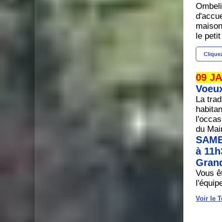
Ombeli
d'accue
maison
le peti
Cliquez
09 J
Voeux
La trad
habitan
l'occa
du Mair
SAME
à 11h
Gran
Vous êt
l'équip
Voir le 