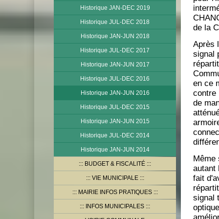
interm
Historique JAN-DEC 2019
CHANGY
Historique JUL-DEC 2018
de la 
Historique JAN-JUN 2018
Après 
Historique JUL-DEC 2017
signal 
réparti
Historique JAN-JUN 2017
Commun
Historique JUL-DEC 2016
en ce m
contre 
Historique JAN-JUN 2016
de man
Historique JUL-DEC 2015
atténué
Historique JAN-JUN 2015
armoire
connect
Historique JUL-DEC 2014
différ
Historique JAN-JUN 2014
​Même s
BUDGET & FISCALITÉ
autant 
fait d'
VIE MUNICIPALE
réparti
MAIRIE INFOS PRATIQUES
signal 
INFOS MUNICIPALES
optique
amélio