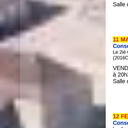
Salle
11 M
Conse
Le 2iè
(2016C
VEND
à 20h
Salle
12 F
Conse