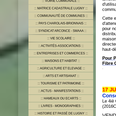
VOIRIE COMMUNALE
d'util
MATRICE CADASTRALE LUGNY
commun
COMMUNAUTÉ DE COMMUNES
Cette e
d'atten
PAYS CHAROLAIS-BRIONNAIS
pour n
SYNDICAT ARCONCE - SMAAA
distrib
VIE SCOLAIRE
maisons
direct
ACTIVITÉS-ASSOCIATIONS
haut-dé
ENTREPRISES ET COMMERCES
Pour P
MAISONS ET HABITAT
Fibre 
.
AGRICULTURE ET ELEVAGE
ARTS ET ARTISANAT
TOURISME ET PATRIMOINE
17 JU
ACTUS - MANIFESTATIONS
Conse
HAMEAUX OU ECARTS
Le 4iè
(2016C
LIVRES - MONOGRAPHIES
HISTOIRE ET PASSÉ DE LUGNY
VEND