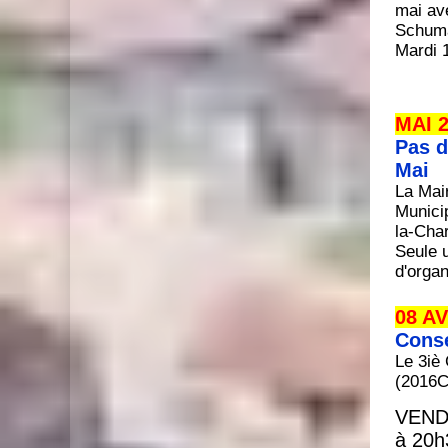
mai ave
Schuman
Mardi 
MAI 
Pas d
Mai
La Mair
Munici
la-Char
Seule u
d'organ
08 AV
Conse
Le 3iè
(2016C
VEND
à 20h