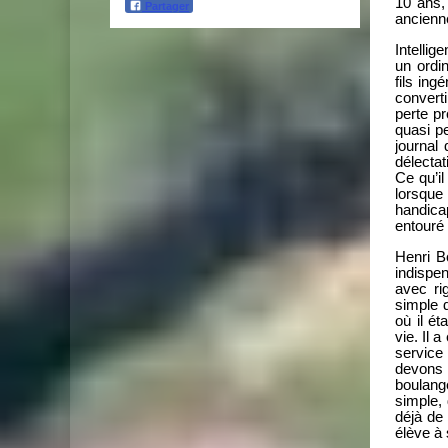
10 ans, 
Partager
ancienne
Intellig
un ordi
fils ing
convert
perte p
quasi p
journal 
délectat
Ce qu’il
lorsque
handica
entouré 
Henri Bo
indispen
avec ri
simple d
où il é
vie. Il a
service
devons 
boulange
simple, 
déjà de
élève à 