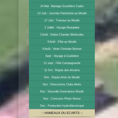
24 Mai : Mariage Gouthière-Cadot
14 Juin : Journée Patrimoine au Moulin
17 Juin : Travaux au Moulin
3 Juillet : Voyage Beaujolais
2 Août : Debut Chantier Bénévoles
9 Août : Fête au Moulin
9 Août : Visite Christain Bonnot
Sept - Voyage à Guédelon
21 sept : Fête Campagnarde
11 Oct : Repas des Anciens
Nov : Repas Amis du Moulin
Nov : Rencontres Clubs Ainés
Nov : Nouvelle Generatrice Moulin
Nov : Concours Photo Semur
Dec : Production Hydroélectricque
HAMEAUX OU ECARTS