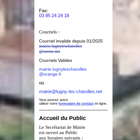
Fax:
03 85 24 24 18
Courriels :
Courriel invalide depuis 01/2025
mairie.lugnylescharolles
@ozone.net
Courriels Valides
mairie.lugnylescharolles
@orange.fr
ou
mairie@lugny-les-charolles.net
Vous pouvez aussi
utiliser notre
formulaire de contact
en ligne.
Accueil du Public
Le Secrétariat de Mairie
est ouvert au Public
aux horaires suivants :