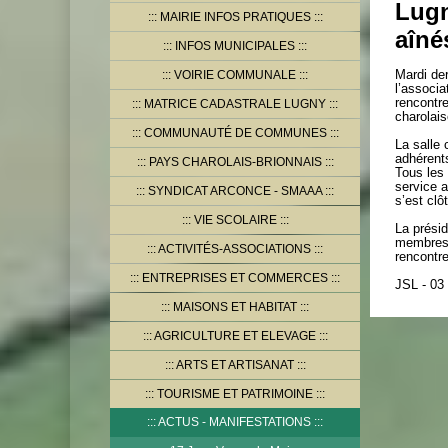
Lugn
MAIRIE INFOS PRATIQUES
aîné
INFOS MUNICIPALES
VOIRIE COMMUNALE
Mardi de
l’associa
rencontre
MATRICE CADASTRALE LUGNY
charolais
COMMUNAUTÉ DE COMMUNES
La salle
adhérent
PAYS CHAROLAIS-BRIONNAIS
Tous les 
service a
SYNDICAT ARCONCE - SMAAA
s’est clô
VIE SCOLAIRE
La présid
membres d
ACTIVITÉS-ASSOCIATIONS
rencontre
ENTREPRISES ET COMMERCES
JSL - 03
MAISONS ET HABITAT
AGRICULTURE ET ELEVAGE
ARTS ET ARTISANAT
TOURISME ET PATRIMOINE
ACTUS - MANIFESTATIONS