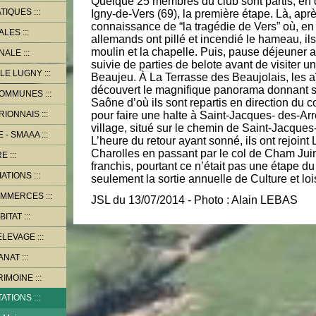
Quelque 25 membres du club sont partis, en d
ATIQUES
Igny-de-Vers (69), la première étape. Là, aprè
connaissance de “la tragédie de Vers” où, en
PALES
allemands ont pillé et incendié le hameau, ils 
moulin et la chapelle. Puis, pause déjeuner a
NALE
suivie de parties de belote avant de visiter u
LE LUGNY
Beaujeu. À La Terrasse des Beaujolais, les a
découvert le magnifique panorama donnant su
COMMUNES
Saône d’où ils sont repartis en direction du 
RIONNAIS
pour faire une halte à Saint-Jacques- des-Ar
village, situé sur le chemin de Saint-Jacque
 - SMAAA
L’heure du retour ayant sonné, ils ont rejoint
Charolles en passant par le col de Cham Jui
RE
franchis, pourtant ce n’était pas une étape d
IATIONS
seulement la sortie annuelle de Culture et lois
OMMERCES
JSL du 13/07/2014 - Photo : Alain LEBAS
BITAT
ELEVAGE
ANAT
RIMOINE
TATIONS