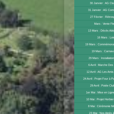
30 Janvier : AG Clu
31 Janvier : AG Comi
27 Février : Rétros
Mars : Vente Fl
13 Mars : Décès Abb
16 Mars : Lot
19 Mars : Commémorati
19 Mars : Carnav
29 Mars : Installatio
6 Avril : Marche Des
12 Avril : AG Les Amis
24 Avril : Projet Four à P
29 Avril : Potée Clu
1er Mai : Mise en Lign
10 Mai : Projet Herbier
8 Mai : Cérémonie 
23 Mai : Nos Ainés 