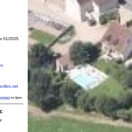
is 01/2025
es
rolles.net
contact
en ligne.
ic
ie