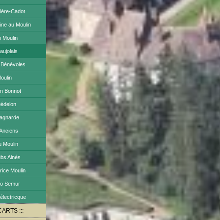
ière-Cadot
ine au Moulin
u Moulin
aujolais
r Bénévoles
Moulin
ain Bonnot
uédelon
pagnarde
 Anciens
u Moulin
ubs Ainés
rice Moulin
to Semur
électricque
CARTS