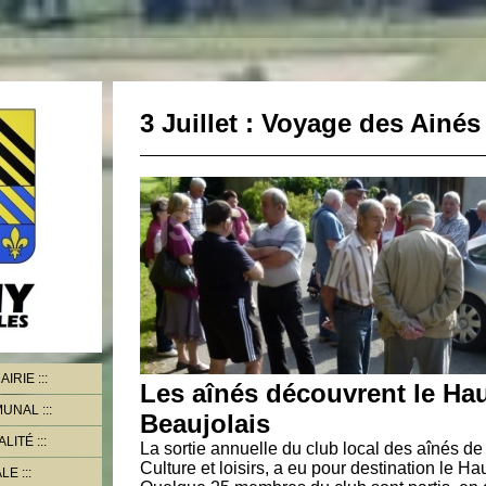
3 Juillet : Voyage des Ainés
AIRIE
Les aînés découvrent le Hau
MMUNAL
Beaujolais
ALITÉ
La sortie annuelle du club local des aînés de 
Culture et loisirs, a eu pour destination le Ha
ALE