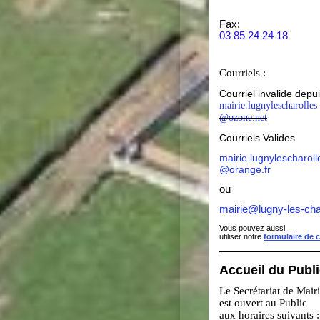
Fax:
03 85 24 24 18
Courriels :
Courriel invalide depu
mairie.lugnylescharolles
@ozone.net
Courriels Valides
mairie.lugnylescharoll
@orange.fr
ou
mairie@lugny-les-cha
Vous pouvez aussi
utiliser notre
formulaire de 
Accueil du Publ
Le Secrétariat de Mair
est ouvert au Public
aux horaires suivants :