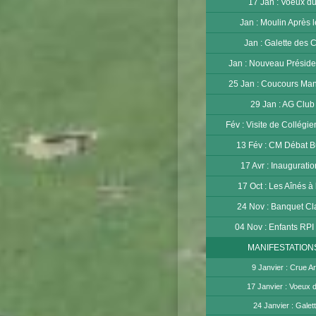
17 Jan : Voeux d
Jan : Moulin Après 
Jan : Galette des 
Jan : Nouveau Préside
25 Jan : Coucours Ma
29 Jan : AG Club
Fév : Visite de Collégi
13 Fév : CM Débat B
17 Avr : Inaugurati
17 Oct : Les Aînés à
24 Nov : Banquet Cl
04 Nov : Enfants RPI
MANIFESTATION
9 Janvier : Crue A
17 Janvier : Voeux 
24 Janvier : Galet