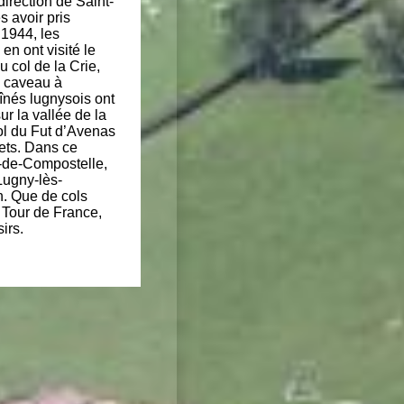
irection de Saint-
s avoir pris
 1944, les
en ont visité le
u col de la Crie,
n caveau à
înés lugnysois ont
r la vallée de la
col du Fut d’Avenas
rets. Dans ce
s-de-Compostelle,
 Lugny-lès-
n. Que de cols
u Tour de France,
irs.