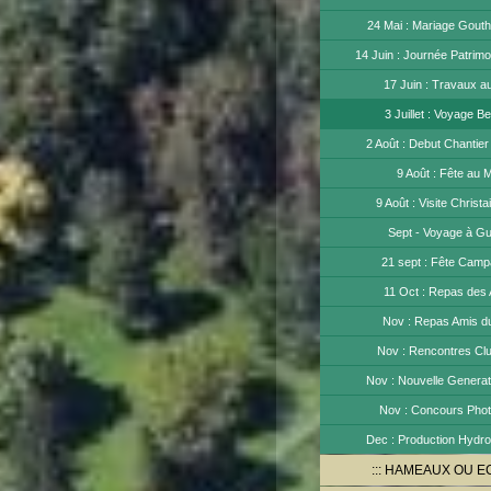
24 Mai : Mariage Gouth
14 Juin : Journée Patrimo
17 Juin : Travaux a
3 Juillet : Voyage Be
2 Août : Debut Chantie
9 Août : Fête au 
9 Août : Visite Christ
Sept - Voyage à G
21 sept : Fête Cam
11 Oct : Repas des
Nov : Repas Amis d
Nov : Rencontres Cl
Nov : Nouvelle Generat
Nov : Concours Pho
Dec : Production Hydro
HAMEAUX OU E