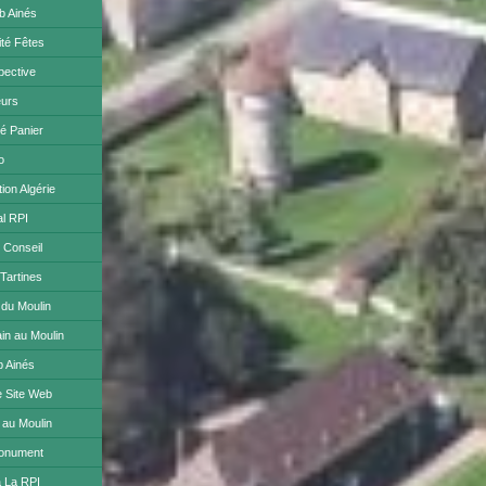
b Ainés
té Fêtes
pective
eurs
é Panier
o
on Algérie
al RPI
n Conseil
 Tartines
 du Moulin
ain au Moulin
b Ainés
e Site Web
 au Moulin
Monument
à La RPI