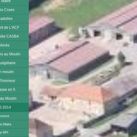
u Maire
les Crues
Cadolles
nt de L'ACF
nille CASBA
 Ainés
ens au Moulin
udgétaire
on moulin
 l'honneur
asse en 5
 au Moulin
S 2014
rconce
du Maire
te RPI