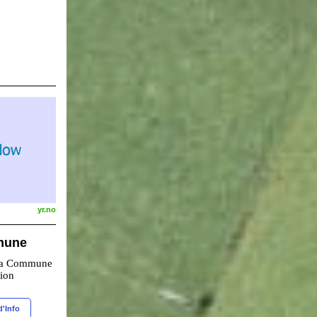
yr.no
mune
 la Commune
tion
d'Info