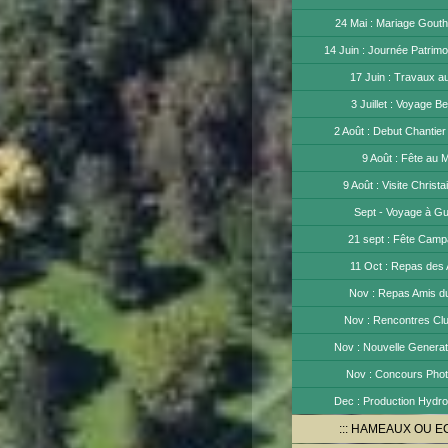
24 Mai : Mariage Gouth
14 Juin : Journée Patrimo
17 Juin : Travaux a
3 Juillet : Voyage Be
2 Août : Debut Chantie
9 Août : Fête au 
9 Août : Visite Christ
Sept - Voyage à G
21 sept : Fête Cam
11 Oct : Repas des
Nov : Repas Amis d
Nov : Rencontres Cl
Nov : Nouvelle Generat
Nov : Concours Pho
Dec : Production Hydro
HAMEAUX OU E