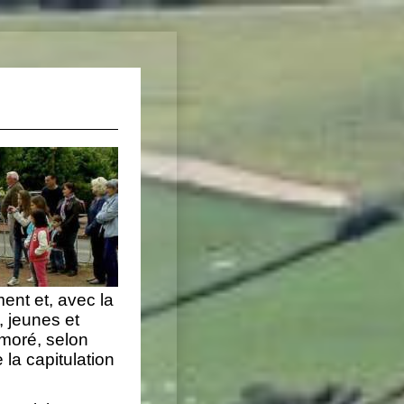
ment et, avec la
, jeunes et
moré, selon
e la capitulation