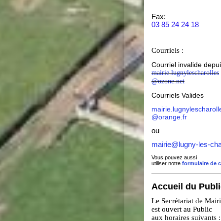
Fax:
03 85 24 24 18
Courriels :
Courriel invalide depu
mairie.lugnylescharolles
@ozone.net
Courriels Valides
mairie.lugnylescharoll
@orange.fr
ou
mairie@lugny-les-cha
Vous pouvez aussi
utiliser notre
formulaire de 
Accueil du Publ
Le Secrétariat de Mair
est ouvert au Public
aux horaires suivants :