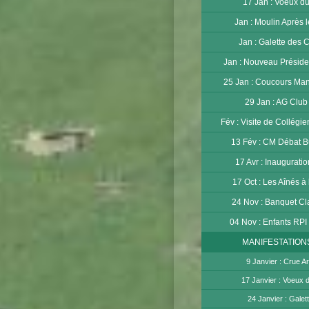
17 Jan : Voeux d
Jan : Moulin Après 
Jan : Galette des 
Jan : Nouveau Préside
25 Jan : Coucours Ma
29 Jan : AG Club
Fév : Visite de Collégi
13 Fév : CM Débat B
17 Avr : Inaugurati
17 Oct : Les Aînés à
24 Nov : Banquet Cl
04 Nov : Enfants RPI
MANIFESTATION
9 Janvier : Crue A
17 Janvier : Voeux 
24 Janvier : Galet