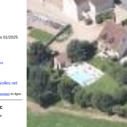
is 01/2025
es
rolles.net
contact
en ligne.
ic
ie