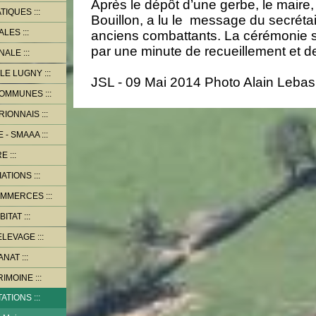
Après le dépôt d’une gerbe, le maire,
ATIQUES
Bouillon, a lu le message du secrétai
PALES
anciens combattants. La cérémonie s
par une minute de recueillement et de
NALE
LE LUGNY
JSL - 09 Mai 2014 Photo Alain Lebas
COMMUNES
RIONNAIS
 - SMAAA
RE
IATIONS
OMMERCES
BITAT
ELEVAGE
ANAT
RIMOINE
TATIONS