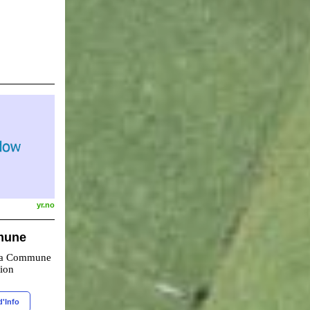
yr.no
mune
 la Commune
tion
d'Info