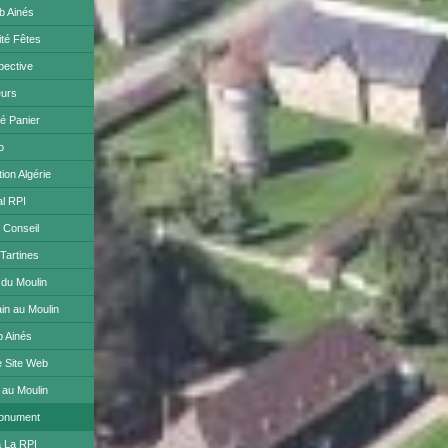
b Ainés
té Fêtes
pective
eurs
é Panier
o
on Algérie
al RPI
n Conseil
 Tartines
 du Moulin
ain au Moulin
b Ainés
e Site Web
 au Moulin
Monument
à La RPI