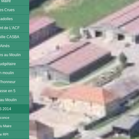
u Maire
les Crues
Cadolles
nt de L'ACF
nille CASBA
 Ainés
ens au Moulin
udgétaire
on moulin
 l'honneur
asse en 5
 au Moulin
S 2014
rconce
du Maire
te RPI