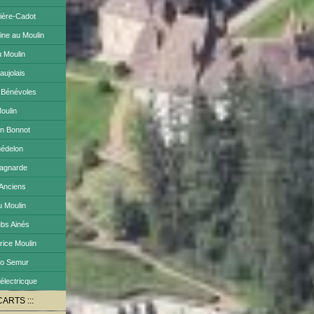
ière-Cadot
ine au Moulin
u Moulin
aujolais
r Bénévoles
Moulin
ain Bonnot
uédelon
pagnarde
 Anciens
u Moulin
ubs Ainés
rice Moulin
to Semur
électricque
CARTS