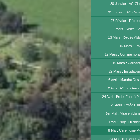
30 Janvier : AG Clu
31 Janvier : AG Comi
27 Février : Rétros
Mars : Vente Fl
13 Mars : Décès Abb
16 Mars : Lot
19 Mars : Commémorati
19 Mars : Carnav
29 Mars : Installatio
6 Avril : Marche Des
12 Avril : AG Les Amis
24 Avril : Projet Four à P
29 Avril : Potée Clu
1er Mai : Mise en Lign
10 Mai : Projet Herbier
8 Mai : Cérémonie 
23 Mai : Nos Ainés 