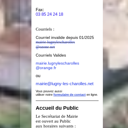
Fax:
03 85 24 24 18
Courriels :
Courriel invalide depuis 01/2025
mairie.lugnylescharolles
@ozone.net
Courriels Valides
mairie.lugnylescharolles
@orange.fr
ou
mairie@lugny-les-charolles.net
Vous pouvez aussi
utiliser notre
formulaire de contact
en ligne.
Accueil du Public
Le Secrétariat de Mairie
est ouvert au Public
aux horaires suivants :