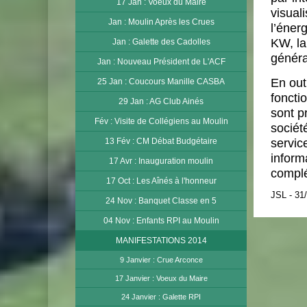
17 Jan : Voeux du Maire
visual
Jan : Moulin Après les Crues
l’éner
KW, la
Jan : Galette des Cadolles
généra
Jan : Nouveau Président de L'ACF
En out
25 Jan : Coucours Manille CASBA
foncti
29 Jan : AG Club Ainés
sont p
Fév : Visite de Collégiens au Moulin
sociét
servic
13 Fév : CM Débat Budgétaire
inform
17 Avr : Inauguration moulin
complé
17 Oct : Les Aînés à l'honneur
JSL - 31
24 Nov : Banquet Classe en 5
04 Nov : Enfants RPI au Moulin
MANIFESTATIONS 2014
9 Janvier : Crue Arconce
17 Janvier : Voeux du Maire
24 Janvier : Galette RPI