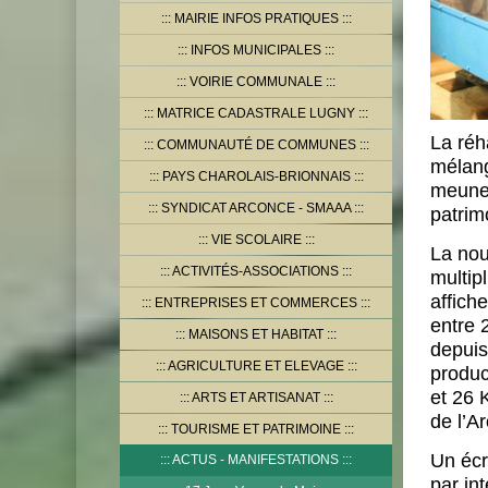
MAIRIE INFOS PRATIQUES
INFOS MUNICIPALES
VOIRIE COMMUNALE
MATRICE CADASTRALE LUGNY
La réh
COMMUNAUTÉ DE COMMUNES
mélang
PAYS CHAROLAIS-BRIONNAIS
meuner
SYNDICAT ARCONCE - SMAAA
patrim
VIE SCOLAIRE
La nou
ACTIVITÉS-ASSOCIATIONS
multip
affich
ENTREPRISES ET COMMERCES
entre 
MAISONS ET HABITAT
depuis
AGRICULTURE ET ELEVAGE
produc
et 26 
ARTS ET ARTISANAT
de l’A
TOURISME ET PATRIMOINE
Un écr
ACTUS - MANIFESTATIONS
par in